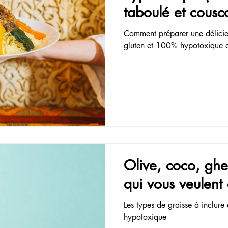
sans pétrissage
Témoignages
Naturopathie
taboulé et cousc
sarrasin mondé
Comment préparer une délici
gluten et 100% hypotoxique 
Olive, coco, ghee
qui vous veulent
Les types de graisse à inclure
hypotoxique