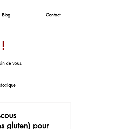
Blog
Contact
!
oin de vous.
toxique
véganes
scous
s gluten) pour