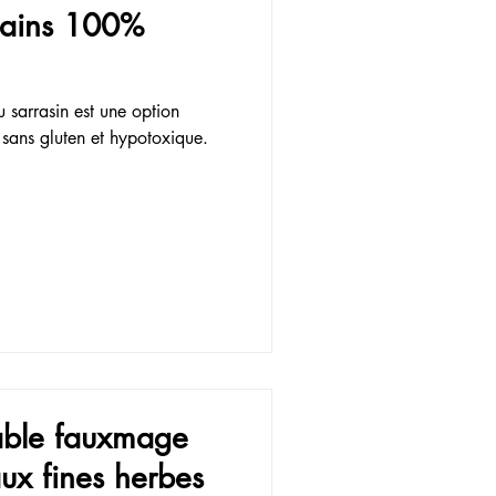
 pains 100%
u sarrasin est une option
sans gluten et hypotoxique.
able fauxmage
aux fines herbes