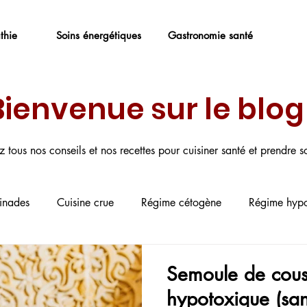
thie
Soins énergétiques
Gastronomie santé
Bienvenue sur le blog 
z tous nos conseils et nos recettes pour cuisiner santé et prendre s
tinades
Cuisine crue
Régime cétogène
Régime hypo
 sans produits laitiers
Recettes végétariennes
Recettes 
Semoule de cou
hypotoxique (san